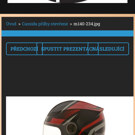
Úvod
>
Cassida přilby otevřené
>
m140-234.jpg
PŘEDCHOZÍ
SPUSTIT PREZENTACI
NÁSLEDUJÍCÍ