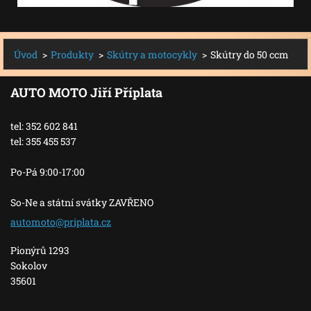
Úvod
>
Produkty
>
Skútry a motocykly
>
Skútry do 50 ccm
AUTO MOTO Jiří Příplata
tel: 352 602 841
tel: 355 455 537
Po-Pá 9:00-17:00
So-Ne a státní svátky ZAVŘENO
automoto
@priplat
a.cz
Pionýrů 1293
Sokolov
35601