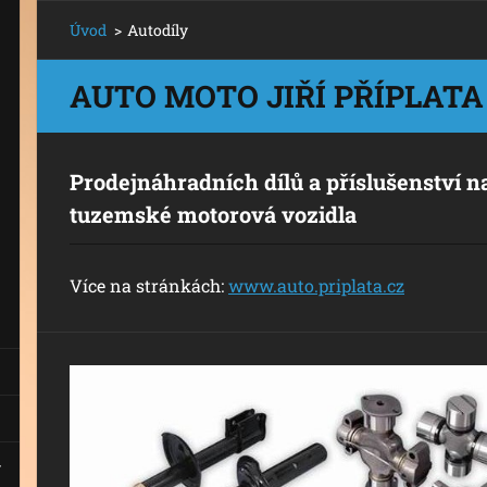
Úvod
>
Autodíly
AUTO MOTO JIŘÍ PŘÍPLATA
Prodej
náhradních dílů a příslušenství n
tuzemské motorová vozidla
Více na stránkách:
www.auto.priplata.cz