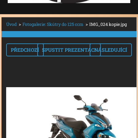
Úvod
>
Fotogalerie: Skútry do 125 ccm
>
IMG_024 kopie.jpg
PŘEDCHOZÍ
SPUSTIT PREZENTACI
NÁSLEDUJÍCÍ