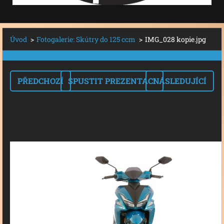
Úvod
>
Fotogalerie: Skútry do 125 ccm
>
IMG_028 kopie.jpg
PŘEDCHOZÍ
SPUSTIT PREZENTACI
NÁSLEDUJÍCÍ