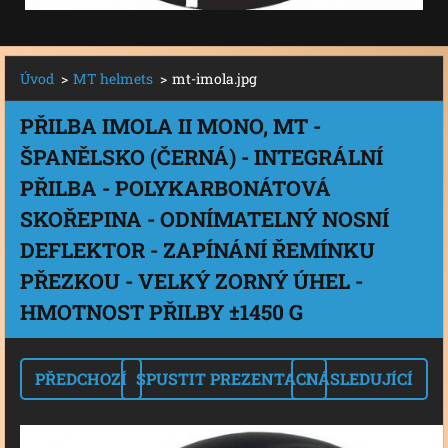
Úvod
>
MT helmets
>
mt-imola.jpg
PŘILBA IMOLA II MONO, MT -
ŠPANĚLSKO (ČERNÁ) - INTEGRÁLNÍ
PŘILBA - POLYKARBONÁTOVÁ
SKOŘEPINA - ODNÍMATELNÝ NOSNÍ
DEFLEKTOR - ZAPÍNÁNÍ ŘEMÍNKU
PŘEZKOU - VELKÝ ZORNÝ ÚHEL -
HMOTNOST PŘILBY ±1450 G
PŘEDCHOZÍ
SPUSTIT PREZENTACI
NÁSLEDUJÍCÍ